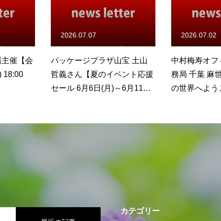
2026.07.02
2026.06.17
宝 土山
中村梅寿オフィシャルFC事
守成クラブ高
ベント応援
務局 千葉 麻世さん【歌舞伎
のビアガーデン
～6月11日
の世界へようこそ 8月25日
日(土) 18:00
(火) 18:00～】
カテゴリー