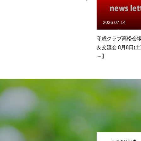
例会参加申込み（ゲスト）
2026.07.14
2026.07.07
ん【焼
守成クラブ高松会場主催【会
パッケージプラザ山
例会参加申込み
8日
友交流会 8月8日(土) 18:00
哲義さん【夏のイ
～】
セール 6月6日(月)
(土)】
守成クラブとは
入会案内
組織概要