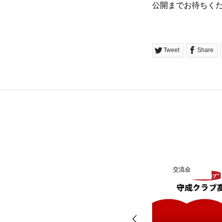
公開までお待ちく
Tweet
Share
例会参加申込み（他会場）
交流会
イベント案内
例会参加申込み