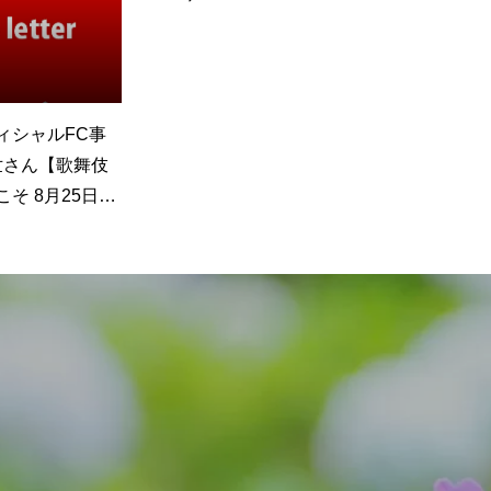
2026.05.22
2026.
松会場主催【夏
声と言葉のホスピタリティ 杉
㈱K.K
交流会 6月27
ノ内 柚樹さん【高松市市民文
肉國家 
～】
化アーツフェスタたかまつ
(土)～4
2026 オープニング事業 高松
ジェンヌコンサート ～
Emotions with 宝塚OG～】