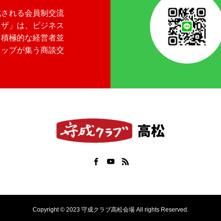
成される会員制交流
ラザ」は、ビジネス
る積極的な経営者並
トップが集う商談交
Copyright © 2023 守成クラブ高松会場 All rights Reserved.