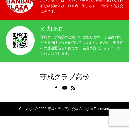
バンプラザ」は、ビジネスチャンスを自ら求める積極
的な経営者並びに経営者に準ずるトップが集う商談交
流会です。
公式LINE
守成クラブ高松の公式LINEになります。 例会案内な
ど会員向け情報を配信しております。その他、事務局
への連絡通信も可能です。 会員の方は、フォローを
お願いいたします。
守成クラブ高松
Copyright © 2023 守成クラブ高松会場 All rights Reserved.
例会参加申込
高松公式LINE