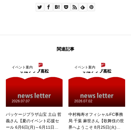
例会参加申込み（他会場）
例会参加申込み
例会参加申込み（ゲスト）
関連記事
例会参加申込み
守成クラブとは
イベント案内
イベント案内
入会案内
組織概要
2026.07.02
2026.05.22
高松例会レポート
ザ山宝 土山 哲
中村梅寿オフィシャルFC事務
声と言葉のホスピ
イベント応援セ
局 千葉 麻世さん【歌舞伎の世
ノ内 柚樹さん【
お知らせ
)～6月11日
界へようこそ 8月25日(火)
化アーツフェスタ