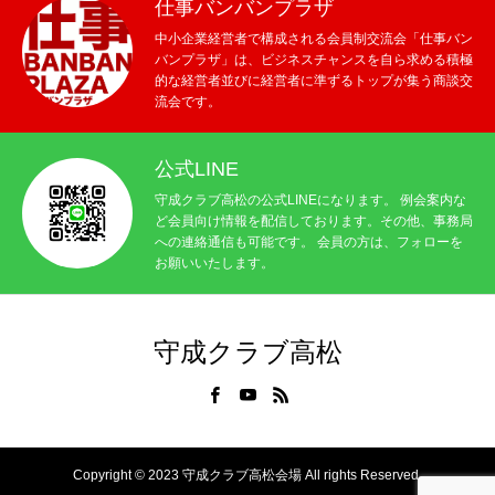
仕事バンバンプラザ
中小企業経営者で構成される会員制交流会「仕事バン
バンプラザ」は、ビジネスチャンスを自ら求める積極
的な経営者並びに経営者に準ずるトップが集う商談交
流会です。
公式LINE
守成クラブ高松の公式LINEになります。 例会案内な
ど会員向け情報を配信しております。その他、事務局
への連絡通信も可能です。 会員の方は、フォローを
お願いいたします。
守成クラブ高松
Copyright © 2023 守成クラブ高松会場 All rights Reserved.