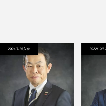
守成クラブとは
入会案内
2024/7/26入会
2022/10/
組織概要
高松例会レポート
お知らせ