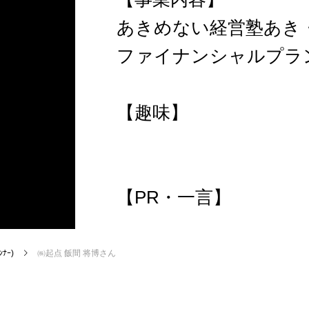
あきめない経営塾あき・
ファイナンシャルプラ
【趣味】
【PR・一言】
ﾅｰ)
㈱起点 飯間 将博さん