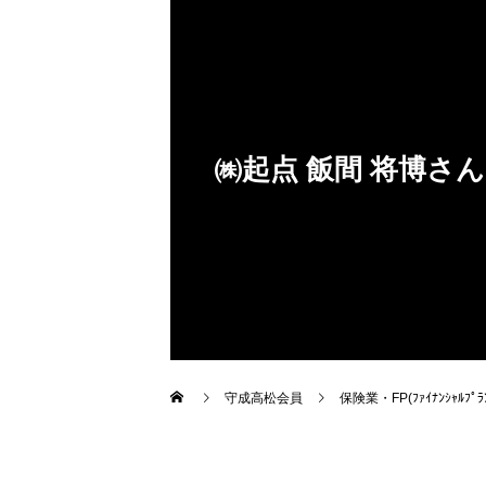
飯
間
将
博
さ
ん
2013/11/14入会
㈱起点 飯間 将博さん
守成高松会員
保険業・FP(ﾌｧｲﾅﾝｼｬﾙﾌﾟﾗﾝ