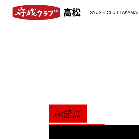
SYUSEI CLUB TAKAMA
㈱
起
点
代
表
取
締
役