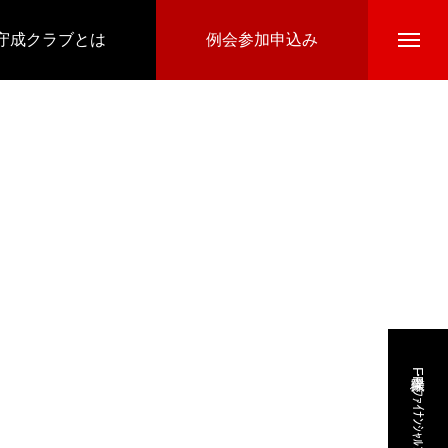
守成クラブとは
例会参加申込み
保険業・FP(ﾌｧｲﾅﾝｼｬﾙﾌﾟﾗﾝﾅｰ)