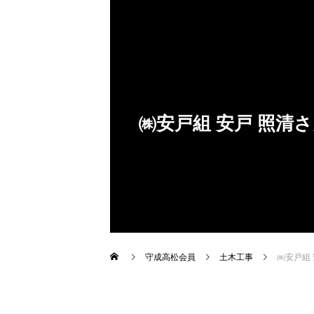
安
戸
照
清
さ
ん
2025/5/28入会
㈱安戸組 安戸 照清
守成高松会員
土木工事
㈱安戸組 