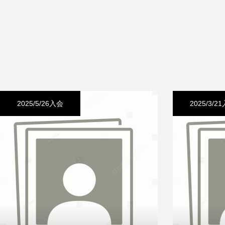
守成クラブとは
入会案内
2025/5/26入会
2025/3/2
組織概要
高松例会レポート
お知らせ