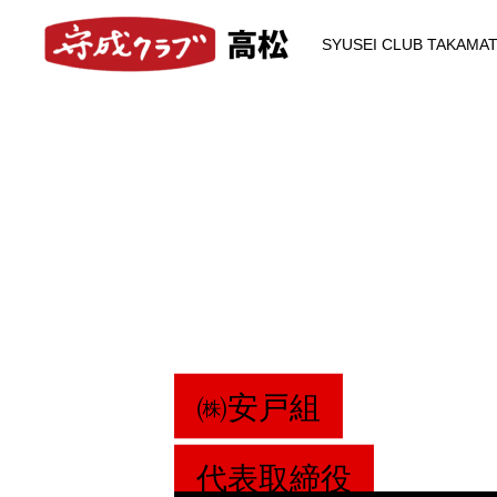
SYUSEI CLUB TAKAMA
㈱
安
戸
組
代
表
取
締
役