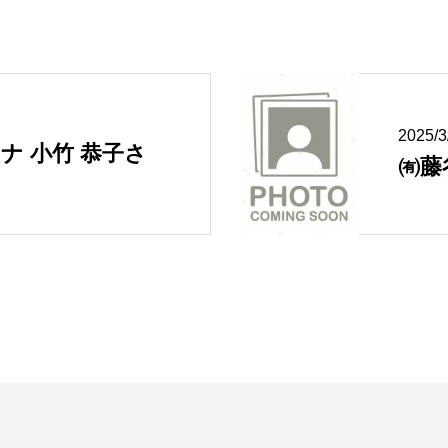
2025/
ナ 小竹 恭子さ
㈲藤