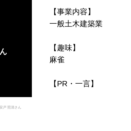
【事業内容】
一般土木建築業
【趣味】
さん
麻雀
【PR・一言】
安戸 照清さん