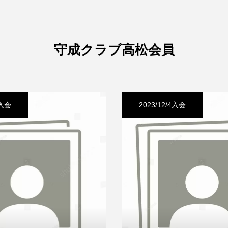
守成クラブ高松会員
1入会
2023/12/4入会