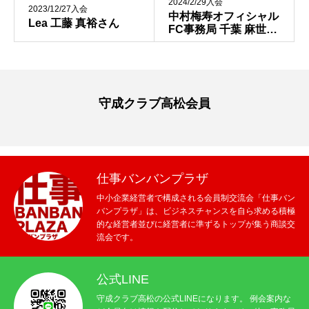
2024/2/29入会
2023/12/27入会
中村梅寿オフィシャル
Lea 工藤 真裕さん
FC事務局 千葉 麻世さ
高松例会レポート
ん
お知らせ
守成クラブ高松会員
仕事バンバンプラザ
中小企業経営者で構成される会員制交流会「仕事バン
バンプラザ」は、ビジネスチャンスを自ら求める積極
的な経営者並びに経営者に準ずるトップが集う商談交
流会です。
公式LINE
守成クラブ高松の公式LINEになります。 例会案内な