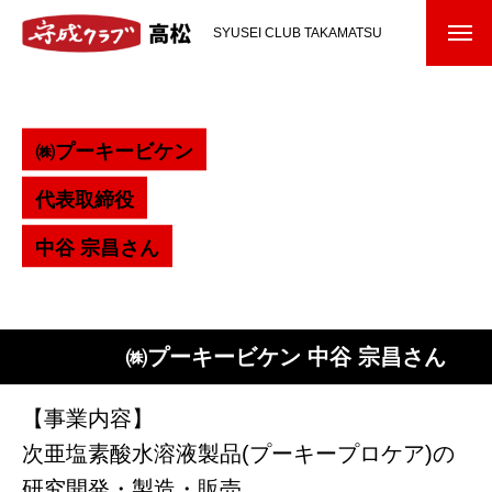
SYUSEI CLUB TAKAMATSU
㈱
プ
ー
キ
ー
ビ
ケ
ン
代
表
取
締
役
中
谷
宗
昌
さ
ん
㈱プーキービケン 中谷 宗昌さん
2024/1/15入会
【事業内容】
次亜塩素酸水溶液製品(プーキープロケア)の
研究開発・製造・販売