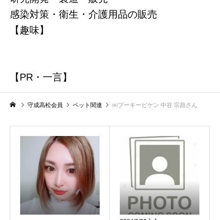
感染対策・衛生・介護用品の販売
【趣味】
例会参加申込み（他会場）
【PR・一言】
例会参加申込み
守成高松会員
ペット関連
㈱プーキービケン 中谷 宗昌さん
例会参加申込み（ゲスト）
例会参加申込み
守成クラブとは
入会案内
組織概要